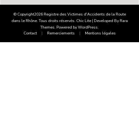
© Copyright2026
Registre des Victimes d'Accidents de la Route
dans le Rhône
. Tous droits réservés. Chic Lite | Developed By
Rara
Themes
. Powered by
WordPress
.
Contact
Remerciements
Mentions légales