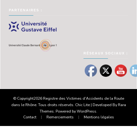
PARTENAIRES :
RÉSEAUX SOCIAUX :
© Copyright2026
Registre des Victimes d'Accidents de la Route
dans le Rhône
. Tous droits réservés. Chic Lite | Developed By
Rara
Themes
. Powered by
WordPress
.
Contact
Remerciements
Mentions légales