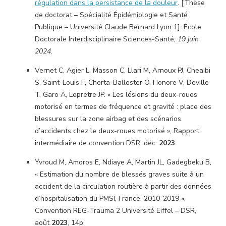
régulation dans la persistance de la douleur
. [Thèse
de doctorat – Spécialité Épidémiologie et Santé
Publique – Université Claude Bernard Lyon 1]: École
Doctorale Interdisciplinaire Sciences-Santé;
19 juin
2024.
Vernet C, Agier L, Masson C, Llari M, Arnoux PJ, Cheaibi
S, Saint-Louis F, Cherta-Ballester O, Honore V, Deville
T, Garo A, Lepretre JP. « Les lésions du deux-roues
motorisé en termes de fréquence et gravité : place des
blessures sur la zone airbag et des scénarios
d’accidents chez le deux-roues motorisé », Rapport
intermédiaire de convention DSR, déc.
2023
.
Yvroud M, Amoros E, Ndiaye A, Martin JL, Gadegbeku B,
« Estimation du nombre de blessés graves suite à un
accident de la circulation routière à partir des données
d’hospitalisation du PMSI, France, 2010-2019 »,
Convention REG-Trauma 2 Université Eiffel – DSR,
août
2023
, 14p.