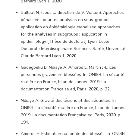
Bernard Lyon 1;
2020
.
Ballout N, (sous la direction de V. Viallon). Approches
pénalisées pour les analyses en sous-groupes :
application en épidémiologie /penalized approaches
for the analyzes in subgroups : application in
epidemiology [Thèse de doctorat] Lyon: École
Doctorale Interdisciplinaire Sciences-Santé, Université
Claude Bernard Lyon 1;
2020
.
Gadegbeku B, Ndiaye A, Amoros E, Martin J-L. Les
personnes gravement blessées. In: ONISR, La sécurité
routière en France, bilan de l’année 2019. La
documentation Française ed, Paris,
2020
, p. 22.
Ndiaye A. Gravité des lésions et des séquelles. In:
ONISR, La sécurité routière en France, bilan de l’année
2019. La documentation Française ed, Paris,
2020
, p.
194.
Amoros E. Estimation nationale des blessés. In: ONISR,