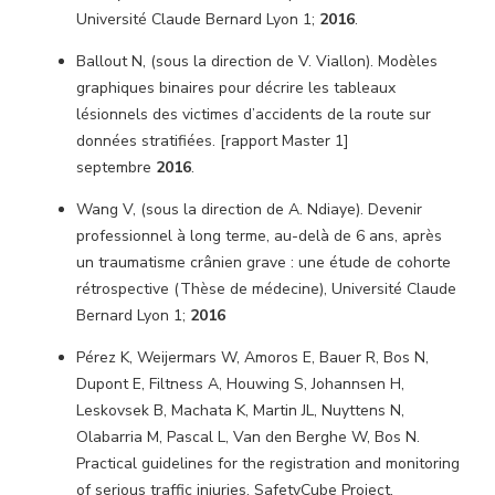
Université Claude Bernard Lyon 1;
2016
.
Ballout N, (sous la direction de V. Viallon). Modèles
graphiques binaires pour décrire les tableaux
lésionnels des victimes d’accidents de la route sur
données stratifiées. [rapport Master 1]
septembre
2016
.
Wang V, (sous la direction de A. Ndiaye). Devenir
professionnel à long terme, au-delà de 6 ans, après
un traumatisme crânien grave : une étude de cohorte
rétrospective (Thèse de médecine), Université Claude
Bernard Lyon 1;
2016
Pérez K, Weijermars W, Amoros E, Bauer R, Bos N,
Dupont E, Filtness A, Houwing S, Johannsen H,
Leskovsek B, Machata K, Martin JL, Nuyttens N,
Olabarria M, Pascal L, Van den Berghe W, Bos N.
Practical guidelines for the registration and monitoring
of serious traffic injuries. SafetyCube Project.