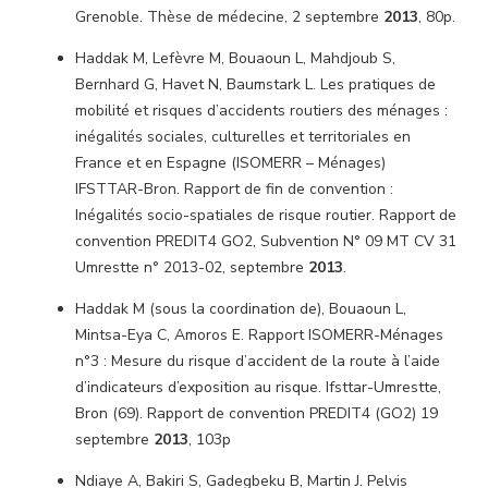
Grenoble. Thèse de médecine, 2 septembre
2013
, 80p.
Haddak M, Lefèvre M, Bouaoun L, Mahdjoub S,
Bernhard G, Havet N, Baumstark L. Les pratiques de
mobilité et risques d’accidents routiers des ménages :
inégalités sociales, culturelles et territoriales en
France et en Espagne (ISOMERR – Ménages)
IFSTTAR-Bron. Rapport de fin de convention :
Inégalités socio-spatiales de risque routier. Rapport de
convention PREDIT4 GO2, Subvention N° 09 MT CV 31
Umrestte n° 2013-02, septembre
2013
.
Haddak M (sous la coordination de), Bouaoun L,
Mintsa-Eya C, Amoros E. Rapport ISOMERR-Ménages
n°3 : Mesure du risque d’accident de la route à l’aide
d’indicateurs d’exposition au risque. Ifsttar-Umrestte,
Bron (69). Rapport de convention PREDIT4 (GO2) 19
septembre
2013
, 103p
Ndiaye A, Bakiri S, Gadegbeku B, Martin J. Pelvis