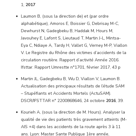
1;
2017
Laumon B, (sous la direction de) et (par ordre
alphabétique), Amoros E, Boissier G, Debrisay M-C,
Dewhurst N, Gadegbeku B, Haddak M, Hours M,
Javouhey E, Lafont S, Lieutaud T, Martin J-L, Mintsa-
Eya C, Ndiaye A, Tardy H, Vallet G, Verney M-P, Viallon
V. Le Registre du Rhône des victimes d’accidents de la
circulation routière. Rapport d’activité Année 2016.
Ifsttar. Rapport Umrestte n°1701, février 2017, 43 p
Martin JL, Gadegbeku B, Wu D, Viallon V, Laumon B.
Actualisation des principaux résultats de l’étude SAM
– Stupéfiants et Accidents Mortels (ActuSAM).
DSCR/IFSTTAR n° 2200868646, 24 octobre
2016
, 39.
Kourieh A, (sous la direction de M. Hours). Analyser la
qualité de vie des patients très gravement atteints (M-
AIS +4) dans les accidents de la route après 3 à 11
ans. Lyon: Master Sante Publique 1ère année,