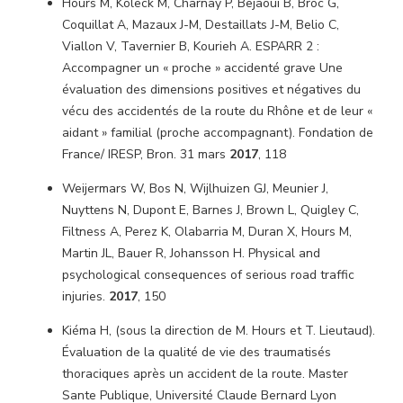
Hours M, Koleck M, Charnay P, Bejaoui B, Broc G,
Coquillat A, Mazaux J-M, Destaillats J-M, Belio C,
Viallon V, Tavernier B, Kourieh A. ESPARR 2 :
Accompagner un « proche » accidenté grave Une
évaluation des dimensions positives et négatives du
vécu des accidentés de la route du Rhône et de leur «
aidant » familial (proche accompagnant). Fondation de
France/ IRESP, Bron. 31 mars
2017
, 118
Weijermars W, Bos N, Wijlhuizen GJ, Meunier J,
Nuyttens N, Dupont E, Barnes J, Brown L, Quigley C,
Filtness A, Perez K, Olabarria M, Duran X, Hours M,
Martin JL, Bauer R, Johansson H. Physical and
psychological consequences of serious road traffic
injuries.
2017
, 150
Kiéma H, (sous la direction de M. Hours et T. Lieutaud).
Évaluation de la qualité de vie des traumatisés
thoraciques après un accident de la route. Master
Sante Publique, Université Claude Bernard Lyon