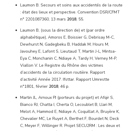
Laumon B. Secours et soins aux accidentés de la route
: état des lieux et perspective. Convention DSR/CFMT
n° 2201087360, 13 mars
2018
, 55.
Laumon B, (sous la direction de) et (par ordre
alphabétique), Amoros E, Boissier G, Debrisay M-C,
Dewhurst N, Gadegbeku B, Haddak M, Hours M,
Javouhey E, Lafont S, Lieutaud T, Martin J-L, Mintsa-
Eya C, Monchanin C, Ndiaye A, Tardy H, Verney M-P,
Viallon V. Le Registre du Rhône des victimes
d’accidents de la circulation routière. Rapport
d’activité Année 2017. Ifsttar. Rapport Umrestte
n°1801, février
2018
, 46 p.
Martin JL, Arnoux PJ (porteurs du projet) et Afqir S,
Bianco RJ, Chatta I, Cherta O, Lecoublet B, Llari M,
Melot A, Hammod E, Ndiaye A, Coquillat A, Bruyère K,
Chevalier MC, Le Ruyet A, Berthet F, Bourdet N, Deck
C, Meyer F, Willinger R. Projet SECU2RM : Les deux et