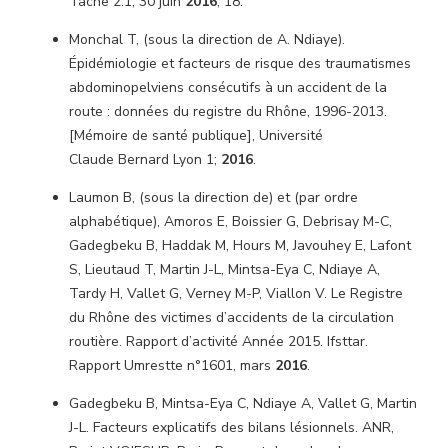
Tache 2.1, 30 juin
2016
, 18.
Monchal T, (sous la direction de A. Ndiaye).
Épidémiologie et facteurs de risque des traumatismes
abdominopelviens consécutifs à un accident de la
route : données du registre du Rhône, 1996-2013.
[Mémoire de santé publique], Université
Claude Bernard Lyon 1;
2016
.
Laumon B, (sous la direction de) et (par ordre
alphabétique), Amoros E, Boissier G, Debrisay M-C,
Gadegbeku B, Haddak M, Hours M, Javouhey E, Lafont
S, Lieutaud T, Martin J-L, Mintsa-Eya C, Ndiaye A,
Tardy H, Vallet G, Verney M-P, Viallon V. Le Registre
du Rhône des victimes d’accidents de la circulation
routière. Rapport d’activité Année 2015. Ifsttar.
Rapport Umrestte n°1601, mars
2016
.
Gadegbeku B, Mintsa-Eya C, Ndiaye A, Vallet G, Martin
J-L. Facteurs explicatifs des bilans lésionnels. ANR,