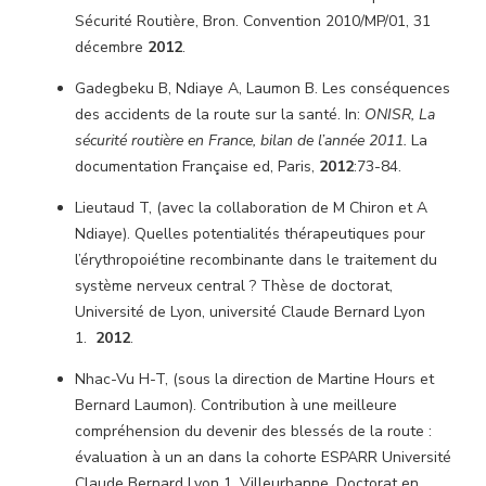
Sécurité Routière, Bron. Convention 2010/MP/01, 31
décembre
2012
.
Gadegbeku B, Ndiaye A, Laumon B. Les conséquences
des accidents de la route sur la santé. In:
ONISR, La
sécurité routière en France, bilan de l’année 2011.
La
documentation Française ed, Paris,
2012
:73-84.
Lieutaud T, (avec la collaboration de M Chiron et A
Ndiaye). Quelles potentialités thérapeutiques pour
l’érythropoiétine recombinante dans le traitement du
système nerveux central ? Thèse de doctorat,
Université de Lyon, université Claude Bernard Lyon
1.
2012
.
Nhac-Vu H-T, (sous la direction de Martine Hours et
Bernard Laumon). Contribution à une meilleure
compréhension du devenir des blessés de la route :
évaluation à un an dans la cohorte ESPARR Université
Claude Bernard Lyon 1, Villeurbanne. Doctorat en