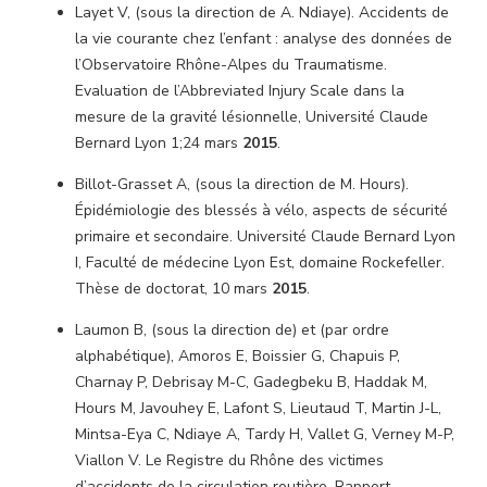
Layet V, (sous la direction de A. Ndiaye). Accidents de
la vie courante chez l’enfant : analyse des données de
l’Observatoire Rhône-Alpes du Traumatisme.
Evaluation de l’Abbreviated Injury Scale dans la
mesure de la gravité lésionnelle, Université Claude
Bernard Lyon 1;24 mars
2015
.
Billot-Grasset A, (sous la direction de M. Hours).
Épidémiologie des blessés à vélo, aspects de sécurité
primaire et secondaire. Université Claude Bernard Lyon
I, Faculté de médecine Lyon Est, domaine Rockefeller.
Thèse de doctorat, 10 mars
2015
.
Laumon B, (sous la direction de) et (par ordre
alphabétique), Amoros E, Boissier G, Chapuis P,
Charnay P, Debrisay M-C, Gadegbeku B, Haddak M,
Hours M, Javouhey E, Lafont S, Lieutaud T, Martin J-L,
Mintsa-Eya C, Ndiaye A, Tardy H, Vallet G, Verney M-P,
Viallon V. Le Registre du Rhône des victimes
d’accidents de la circulation routière. Rapport