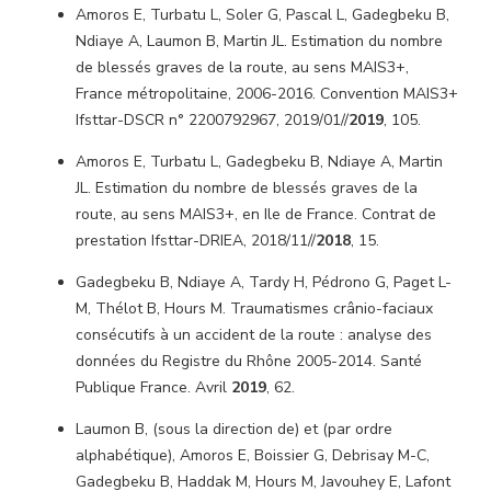
Amoros E, Turbatu L, Soler G, Pascal L, Gadegbeku B,
Ndiaye A, Laumon B, Martin JL. Estimation du nombre
de blessés graves de la route, au sens MAIS3+,
France métropolitaine, 2006-2016. Convention MAIS3+
Ifsttar-DSCR n° 2200792967, 2019/01//
2019
, 105.
Amoros E, Turbatu L, Gadegbeku B, Ndiaye A, Martin
JL. Estimation du nombre de blessés graves de la
route, au sens MAIS3+, en Ile de France. Contrat de
prestation Ifsttar-DRIEA, 2018/11//
2018
, 15.
Gadegbeku B, Ndiaye A, Tardy H, Pédrono G, Paget L-
M, Thélot B, Hours M. Traumatismes crânio-faciaux
consécutifs à un accident de la route : analyse des
données du Registre du Rhône 2005-2014. Santé
Publique France. Avril
2019
, 62.
Laumon B, (sous la direction de) et (par ordre
alphabétique), Amoros E, Boissier G, Debrisay M-C,
Gadegbeku B, Haddak M, Hours M, Javouhey E, Lafont