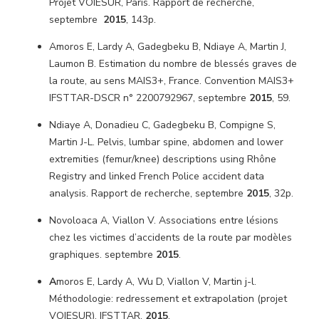
Projet VOIESUR, Paris. Rapport de recherche,
septembre
2015
, 143p.
Amoros E, Lardy A, Gadegbeku B, Ndiaye A, Martin J,
Laumon B. Estimation du nombre de blessés graves de
la route, au sens MAIS3+, France. Convention MAIS3+
IFSTTAR-DSCR n° 2200792967, septembre
2015
, 59.
Ndiaye A, Donadieu C, Gadegbeku B, Compigne S,
Martin J-L. Pelvis, lumbar spine, abdomen and lower
extremities (femur/knee) descriptions using Rhône
Registry and linked French Police accident data
analysis. Rapport de recherche, septembre
2015
, 32p.
Novoloaca A, Viallon V. Associations entre lésions
chez les victimes d’accidents de la route par modèles
graphiques. septembre
2015
.
A
moros E, Lardy A, Wu D, Viallon V, Martin j-l.
Méthodologie: redressement et extrapolation (projet
VOIESUR). IFSTTAR.
2015
.