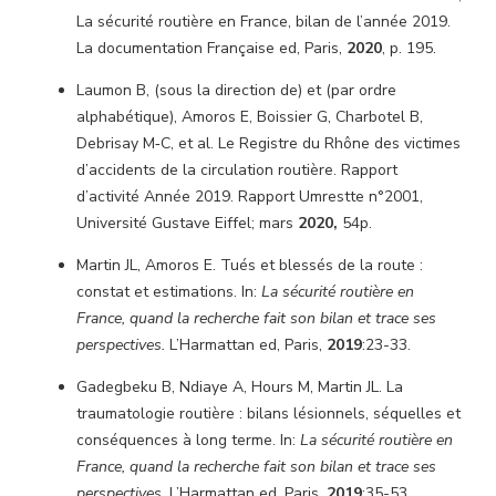
La sécurité routière en France, bilan de l’année 2019.
La documentation Française ed, Paris,
2020
, p. 195.
Laumon B, (sous la direction de) et (par ordre
alphabétique), Amoros E, Boissier G, Charbotel B,
Debrisay M‑C, et al. Le Registre du Rhône des victimes
d’accidents de la circulation routière. Rapport
d’activité Année 2019. Rapport Umrestte n°2001,
Université Gustave Eiffel; mars
2020,
54p.
Martin JL, Amoros E. Tués et blessés de la route :
constat et estimations. In:
La sécurité routière en
France, quand la recherche fait son bilan et trace ses
perspectives.
L’Harmattan ed, Paris,
2019
:23-33.
Gadegbeku B, Ndiaye A, Hours M, Martin JL. La
traumatologie routière : bilans lésionnels, séquelles et
conséquences à long terme. In:
La sécurité routière en
France, quand la recherche fait son bilan et trace ses
perspectives.
L’Harmattan ed, Paris,
2019
:35-53.