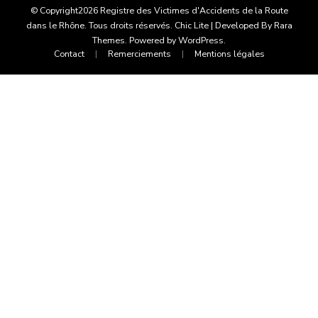
© Copyright2026
Registre des Victimes d'Accidents de la Route
dans le Rhône
. Tous droits réservés. Chic Lite | Developed By
Rara
Themes
. Powered by
WordPress
.
Contact
Remerciements
Mentions légales